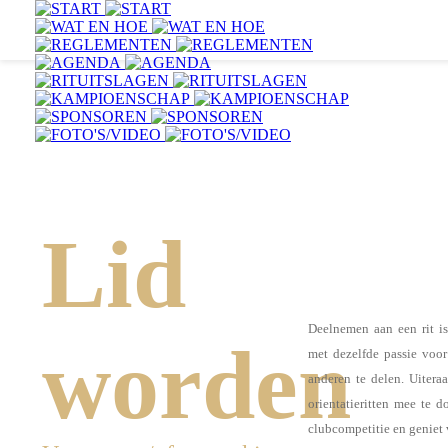
Lid
Deelnemen
aan
een
rit
is
worden
met
dezelfde
passie
voor
anderen
te
delen.
Uiteraa
orientatieritten
mee
te
do
clubcompetitie en geniet