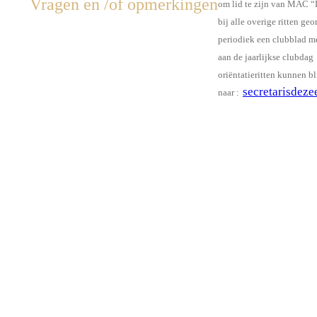
Vragen en /of opmerkingen
om lid te zijn van MAC 
bij alle overige ritten ge
periodiek een clubblad me
aan de jaarlijkse clubdag
oriëntatieritten kunnen
bl
secretarisdez
naar :